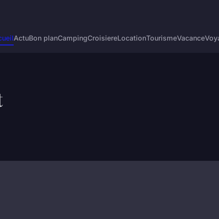
e
ueil
Actu
Bon plan
Camping
Croisiere
Location
Tourisme
Vacance
Voy
t